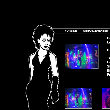
FORSIDE
ARRANGEMENTER
D
Li
D
Ti
E
S
Bi
F